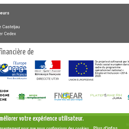
teurs
e Casteljau
er Cedex
financière de
Ce projet est cofinancé par l
Fonds social européen dans
cadre du programme
opérationnel national «
Emploi et Inclusion » 2014-
2020.
méliorer votre expérience utilisateur.
M
Plus d'infos
 consentement pour que nous configurions des cookies.