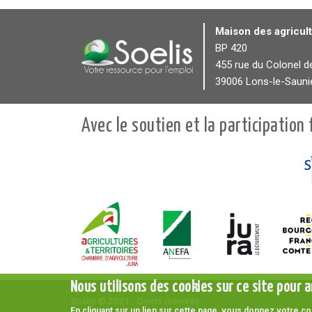
Maison des agricul
BP 420
455 rue du Colonel d
39006 Lons-le-Sauni
Avec le soutien et la participation 
Nous utilisons des cookies sur ce site pour a
Soelis © 2021 - Droits réservés
En cliquant sur un lien sur cette page, vous donnez votre