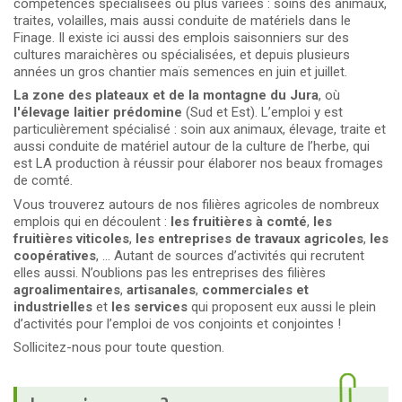
compétences spécialisées ou plus variées : soins des animaux,
traites, volailles, mais aussi conduite de matériels dans le
Finage. Il existe ici aussi des emplois saisonniers sur des
cultures maraichères ou spécialisées, et depuis plusieurs
années un gros chantier maïs semences en juin et juillet.
La zone des plateaux et de la montagne du Jura
, où
l'élevage laitier prédomine
(Sud et Est). L’emploi y est
particulièrement spécialisé : soin aux animaux, élevage, traite et
aussi conduite de matériel autour de la culture de l’herbe, qui
est LA production à réussir pour élaborer nos beaux fromages
de comté.
Vous trouverez autours de nos filières agricoles de nombreux
emplois qui en découlent :
les fruitières à comté
,
les
fruitières viticoles
,
les entreprises de travaux agricoles
,
les
coopératives
, … Autant de sources d’activités qui recrutent
elles aussi. N’oublions pas les entreprises des filières
agroalimentaires
,
artisanales
,
commerciales
et
industrielles
et
les services
qui proposent eux aussi le plein
d’activités pour l’emploi de vos conjoints et conjointes !
Sollicitez-nous pour toute question.