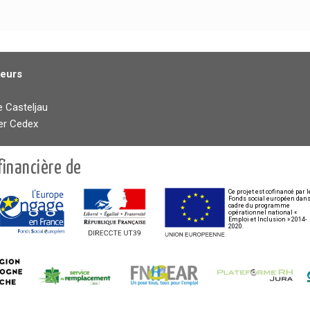
teurs
e Casteljau
er Cedex
financière de
Ce projet est cofinancé par l
Fonds social européen dans
cadre du programme
opérationnel national «
Emploi et Inclusion » 2014-
2020.