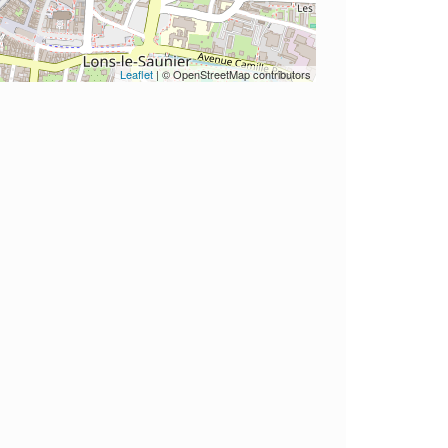
Leaflet
| © OpenStreetMap contributors