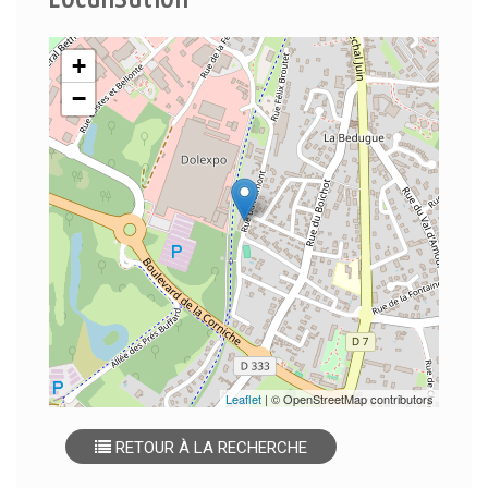
+
−
Leaflet
| © OpenStreetMap contributors
RETOUR À LA RECHERCHE